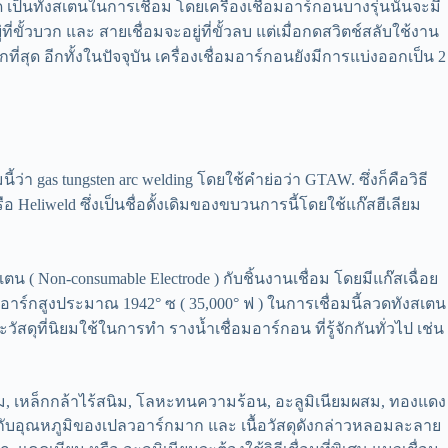
ทรด เป็นทังสเตนในการเชื่อม โดยเครื่องเชื่อมอาร์กอนบางรุ่นนั้นจะมี
่ขั้วบวก และ สายเชื่อมจะอยู่ที่ขั้วลบ แต่เมื่อกดสวิตช์สลับใช้งาน
สุด อีกทั้งในปัจจุบัน เครื่องเชื่อมอาร์กอนยังมีการแบ่งออกเป็น 2
s tungsten arc welding โดยใช้คําย่อว่า GTAW. ซึ่งก็คือวิธี
 Heliweld ซึ่งเป็นชื่อดั้งเดิมของขบวนการนี้โดยใช้แก๊สฮีเลียม
 Non-consumable Electrode ) กับชิ้นงานเชื่อม โดยมีแก๊สเฉื่อย
าร์กสูงประมาณ 1942° ซ ( 35,000° ฟ ) ในการเชื่อมนี้ลวดทังสเตน
ัสดุที่นิยมใช้ในการทำ รางน้ำเชื่อมอาร์กอน ที่รู้จักกันทั่วไป เช่น
สม, เหล็กกล้าไร้สนิม, โลหะทนความร้อน, อะลูมิเนียมผสม, ทองแดง
กัน กับอุณหภูมิของเปลวอาร์กมาก และ เนื้อวัสดุดังกล่าวหลอมละลาย