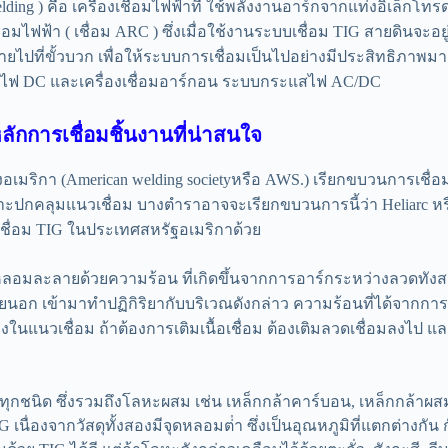
Welding ) คือ เครื่องเชื่อมไฟฟ้าที่ ใช้พลังงานอาร์กจากแท่งอิเล็กโ
ไฟฟ้า ( เชื่อม ARC ) ซึ่งเมื่อใช้งานระบบเชื่อม TIG สายดินจะอยู่ที
ปที่ขั้วบวก เพื่อให้ระบบการเชื่อมเป็นไปอย่างมีประสิทธิภาพมากที่
แสไฟ DC และเครื่องเชื่อมอาร์กอน ระบบกระแสไฟ AC/DC
หลักการเชื่อมชิ้นงานที่น่าสนใจ
erican welding societyหรือ AWS.) เรียกขบวนการเชื่อมนี้ว่า ga
กราะปกคลุมแนวเชื่อม บางตําราอาจจะเรียกขบวนการนี้ว่า Heliarc หรือ
งเชื่อม TIG ในประเทศสหรัฐอเมริกาด้วย
อมละลายด้วยความร้อน ที่เกิดขึ้นจากการอาร์กระหว่างลวดทังสเตน (
อก เข้ามาทําปฏิกิริยากับบริเวณดังกล่าว ความร้อนที่ได้จากการอ
งในแนวเชื่อม ถ้าต้องการเติมเนื้อเชื่อม ต้องเติมลวดเชื่อมลงไป และว
บทุกชนิด ซึ่งรวมถึงโลหะผสม เช่น เหล็กกล้าคาร์บอน, เหล็กกล้าผ
 เนื่องจากวัสดุทั้งสองมีจุดหลอมต่ํา ซึ่งเป็นอุณหภูมิที่แตกต่าง