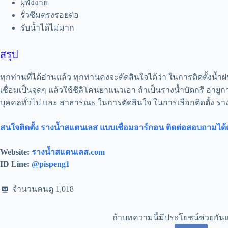
ผุพังง่าย
รั่วซึมตรงรอยต่อ
รับน้ำได้ไม่มาก
สรุป
ทุกท่านที่ได้อ่านแล้ว ทุกท่านคงจะตัดสินใจได้ว่า ในการติดตั้งน้
เชื่อมเป็นจุดๆ แล้วใช้ชีลิโคนยาแนวเอา ถ้าเป็นรางน้ำบัดกรี อายูก
บุคคลทั่วไป และ สาธารณะ ในการตัดสินใจ ในการเลือกติดตั้ง รา
สนใจติดตั้ง รางน้ำสแตนเลส แบบเชื่อมอาร์กอน ติดต่อสอบถามได้
Website:
รางน้ำสแตนเลส.com
ID Line:
@pispeng1
จำนวนคนดู
1,018
ถ้าบทความนี้มีประโยชน์ช่วยกันแ